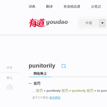
词典
翻译
有道精品课
云笔记
中英
有道 - 网易旗下搜索
punitorily
目录
网络释义
释义
惩罚
...
惩罚
= punitively
惩罚
=
punitorily
惩罚
= to puni
go
基于2个网页
-
相关网页
top