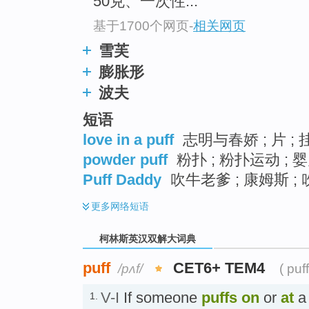
50克、一次性...
基于1700个网页
-
相关网页
雪芙
膨胀形
波夫
短语
love in a puff
志明与春娇 ; 片 ; 
powder puff
粉扑 ; 粉扑运动 ; 
Puff Daddy
吹牛老爹 ; 康姆斯 ;
更多
网络短语
柯林斯英汉双解大词典
puff
CET6+ TEM4
/pʌf/
( puf
V-I
If someone
puffs
on
or
at
a 
1.