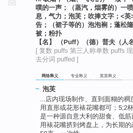
噗的一声；（蒸汽，烟雾的）一
go
息，气力；泡芙；吹捧文字；<英
top
告；（裙子等的）泡泡裥；蓬松隆
被；粉扑
【名】 （Puff）（德）普夫（人
[ 复数 puffs 第三人称单数 puffs 现
去分词 puffed ]
网络释义
专业释义
英英释义
泡芙
...店内现场制作、直到面糊的
用直形或花形裱花嘴都可；5;2
是一种源自意大利的甜食、低筋
用裱花嘴挤到烤盘上，为长期的