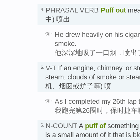
PHRASAL VERB
Puff out
mea
4.
中) 喷出
He drew heavily on his cigar
例：
smoke.
他深深地吸了一口烟，喷出
V-T
If an engine, chimney, or s
5.
steam, clouds of smoke or ste
机、烟囱或炉子等) 喷
As I completed my 26th lap 
例：
我跑完第26圈时，保时捷
N-COUNT
A
puff of
something 
6.
is a small amount of it that is b