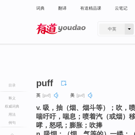
词典
翻译
有道精品课
云笔记
中英
有道 - 网易旗下搜索
puff
目录
英
[pʌf]
美
[pʌf]
释义
v. 吸，抽（烟、烟斗等）；吹
权威词典
用法
喘吁吁，喘息；喷着汽（或烟）
例句
哮，怒吼；膨胀；吹捧
n. 吸烟；（烟、气等的）一缕