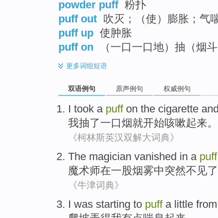
powder puff
粉扑
puff out
吹灭；（使）膨胀；气
puff up
使肿胀
puff on
（一口一口地）抽（烟斗
更多
词组短语
双语例句
原声例句
权威例句
I
took a
puff
on
the cigarette
and
我
抽
了一口
烟
就
开始咳嗽起来。
《柯林斯英汉双解大词典》
The magician
vanished
in
a
puff
魔术师
在
一
股
烟雾
中突然不见了
《牛津词典》
I
was starting to
puff
a little
from 