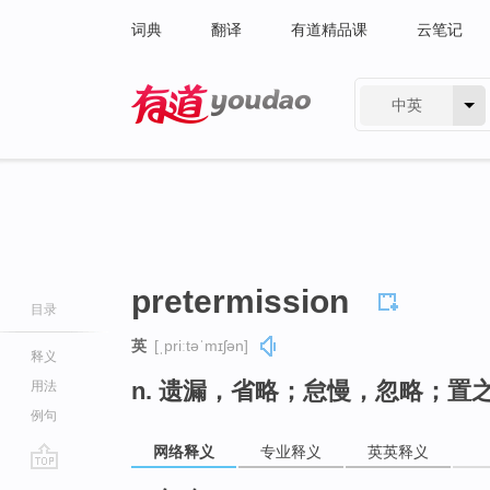
词典
翻译
有道精品课
云笔记
中英
有道 - 网易旗下搜索
pretermission
目录
英
[ˌpriːtəˈmɪʃən]
释义
n. 遗漏，省略；怠慢，忽略；置
用法
例句
网络释义
专业释义
英英释义
go