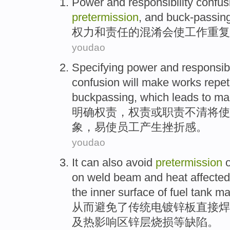
Power
and
responsibility
confus
pretermission
, and
buck-passin
权力
和
责任
的
混淆
会
使
工作
重复
youdao
Specifying
power and
responsibi
confusion
will
make
works
repet
buckpassing
, which leads to m
明确
权责
，权责或
职责
不清
将
使
象，易使
员工
产生挫折感
。
youdao
It can also
avoid
pretermission
o
on
weld beam
and
heat
affected
the
inner
surface
of
fuel tank
mad
从而
避免
了传统电
镀锌板
直接
焊
及
热
影响
区
锌
层
烧损
等
缺陷
。