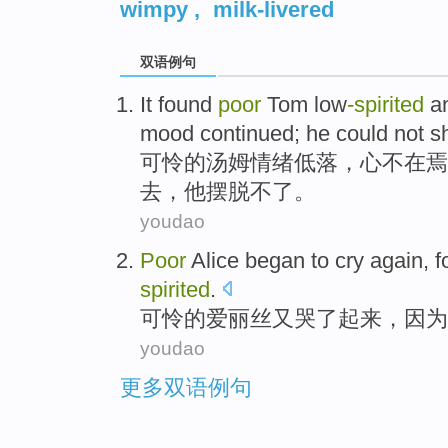
wimpy
,
milk-livered
双语例句
It
found
poor
Tom
low
-spirited
a
mood
continued
;
he
could not
s
可怜
的
汤姆
情绪低落
，
心不在焉
去
，
他
摆脱
不了。
youdao
Poor
Alice
began
to cry
again
,
f
spirited
.
可怜
的
爱丽丝
又哭
了
起来
，
因为
youdao
更多双语例句