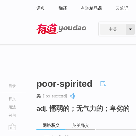
词典
翻译
有道精品课
云笔记
中英
有道 - 网易旗下搜索
poor-spirited
目录
美
[ˈpɔˈspɪrɪtɪd]
释义
adj. 懦弱的；无气力的；卑劣的
用法
例句
网络释义
英英释义
go