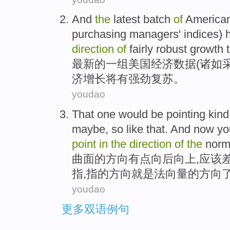
And
the
latest
batch
of
America
purchasing
managers
'
indices
)
direction
of
fairly robust
growth
最新
的
一组
美国
经济
数据
(
诸如
济增长
将
有
强劲
复苏。
youdao
That one would be
pointing
kin
maybe
,
so
like
that. And
now
yo
point
in
the
direction
of
the
norm
曲面
的
方向
有点
向后
向上
,
应该
指
,指
的
方向
就是
法向量
的方向
youdao
更多双语例句