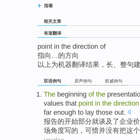
top
指着
相关文章
有道翻译
point in the direction of
指向…的方向
以上为机器翻译结果，长、整句
双语例句
原声例句
权威例句
The
beginning
of
the
presentati
values
that
point
in
the
directio
far enough
to lay
those
out.
报告
的
开始部分就
谈及
了
企业
价
场角度写的，
可惜并
没有
把
这个
youdao