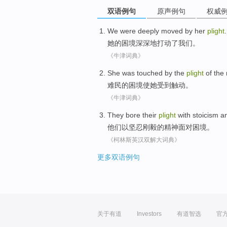
双语例句
原声例句
权威
We
were deeply
moved by
her
plight
.
她
的
困境
深深地
打动
了
我们
。
《牛津词典》
She
was touched
by the
plight
of
the
难民
的
困境使
她
受到
触动。
《牛津词典》
They
bore their
plight
with
stoicism
an
他们
以
坚忍刚毅
的精神面对
困境
。
《柯林斯英汉双解大词典》
更多双语例句
关于有道
Investors
有道智选
官