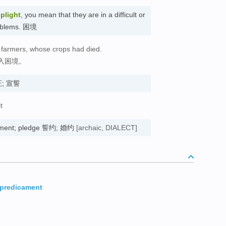
s
plight
, you mean that they are in a difficult or
 problems. 困境
e farmers, whose crops had died.
入困境。
保证; 宣誓
t
gement; pledge 誓约; 婚约
[archaic, DIALECT]
predicament