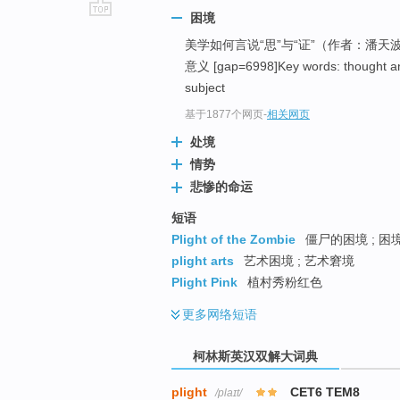
困境
go
美学如何言说“思”与“证”（作者：潘天波
top
意义 [gap=6998]Key words: thought and 
subject
基于1877个网页
-
相关网页
处境
情势
悲惨的命运
短语
Plight of the Zombie
僵尸的困境 ; 困
plight arts
艺术困境 ; 艺术窘境
Plight Pink
植村秀粉红色
更多
网络短语
柯林斯英汉双解大词典
plight
CET6 TEM8
/plaɪt/