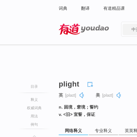
词典
翻译
有道精品课
中
有道 - 网易旗下搜索
plight
目录
英
[plaɪt]
美
[plaɪt]
释义
n. 困境，窘境；誓约
权威词典
v. <旧> 宣誓，保证
用法
例句
网络释义
专业释义
英英