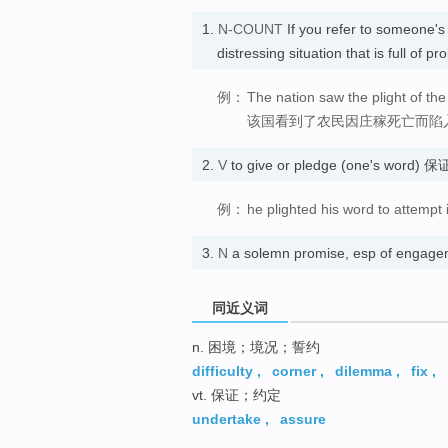
1.
N-COUNT
If you refer to someone'
distressing situation that is full of
例：
The nation saw the plight of th
该国看到了农民因庄稼死亡而陷
2.
V
to give or pledge (one's word) 
例：
he plighted his word to attempt i
3.
N
a solemn promise, esp of enga
同近义词
n. 困境；境况；誓约
difficulty
,
corner
,
dilemma
,
fix
,
vt. 保证；约定
undertake
,
assure