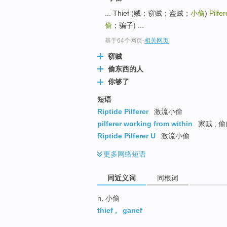
top
... Thief (贼；窃贼；盗贼；
小偷
)
Pilfer
偷
；骗子) ...
基于64个网页
-
相关网页
窃贼
偷东西的人
你够了
短语
Riptide Pilferer
激流小偷
pilferer working from within
家贼 ; 
Riptide Pilferer U
激流小偷
更多
网络短语
同近义词
同根词
n. 小偷
thief
,
ganef