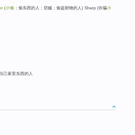
er
(
小偷
；偷东西的人；窃贼；偷盗财物的人) Sharp (诈骗
小
偷自己家里东西的人