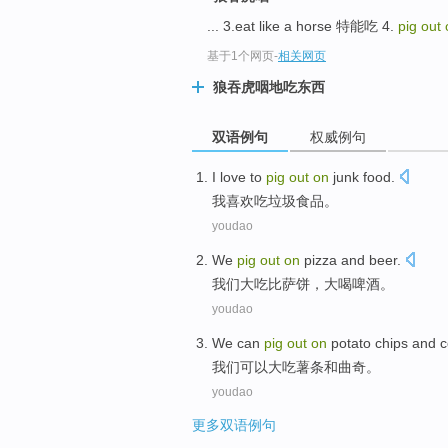
... 3.eat like a horse 特能吃 4.
pig out
基于1个网页
-
相关网页
狼吞虎咽地吃东西
双语例句
权威例句
I
love
to
pig
out
on
junk
food
.
我
喜欢
吃
垃圾食品。
youdao
We
pig
out
on
pizza
and beer
.
我们
大吃
比萨饼
，
大喝
啤酒。
youdao
We
can
pig
out
on
potato
chips
and
c
我们
可以
大
吃
薯条
和
曲奇。
youdao
更多双语例句