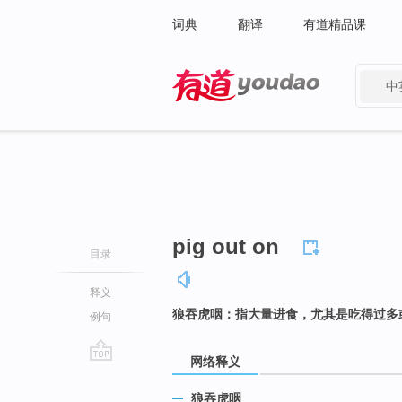
词典
翻译
有道精品课
中
有道 - 网易旗下搜索
pig out on
目录
释义
狼吞虎咽：指大量进食，尤其是吃得过多
例句
网络释义
go
top
狼吞虎咽