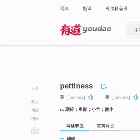
词典
翻译
有道精品课
中
有道 - 网易旗下搜索
pettiness
目录
英
[ˈpetinəs]
美
[ˈpetinəs]
释义
n. 琐碎；卑鄙；小气；微小
用法
例句
网络释义
英英释义
go
琐碎