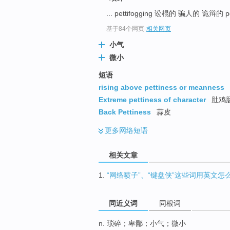
top
... pettifogging 讼棍的 骗人的 诡辩的 
基于84个网页
-
相关网页
小气
微小
短语
rising above pettiness or meanness
Extreme pettiness of character
肚鸡肠
Back Pettiness
蒜皮
更多
网络短语
相关文章
1.
“网络喷子”、“键盘侠”这些词用英文怎
同近义词
同根词
n. 琐碎；卑鄙；小气；微小