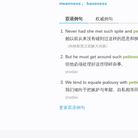
meanness
,
baseness
双语例句
权威例句
Never
had
she
met
such
spite
and
pe
她
以前从来
没有
碰到过
这样
的
恶意
和
《柯林斯英汉双解大词典》
But
he
must
get around
such
pettine
但
他
必须
处理好
这些
琐碎杂事。
youdao
We
tend
to
equate jealousy
with
pett
我们
倾向
于把
嫉妒
与
卑鄙
、自私相等
youdao
更多双语例句