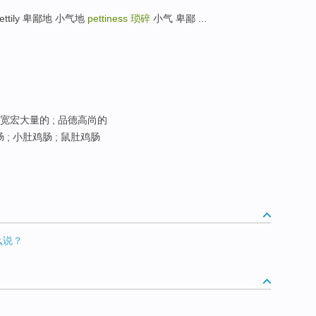
pettily 卑鄙地 小气地
pettiness
琐碎
小气 卑鄙 ...
宽宏大量的 ; 品德高尚的
 ; 小肚鸡肠 ; 鼠肚鸡肠
么说？