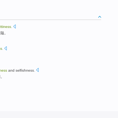
ttiness
.
狭隘。
ss
.
iness
and
selfishness
.
同。