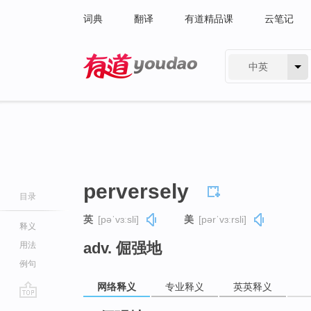
词典
翻译
有道精品课
云笔记
中英
有道 - 网易旗下搜索
perversely
目录
英
[pəˈvɜːsli]
美
[pərˈvɜːrsli]
释义
adv. 倔强地
用法
例句
网络释义
专业释义
英英释义
go