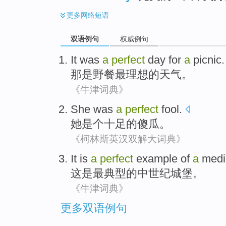
更多
网络短语
双语例句
权威例句
It
was
a
perfect
day for
a
picnic
.
那
是
野餐
最理想
的天气。
《牛津词典》
She
was
a
perfect
fool
.
她
是个
十足
的傻瓜。
《柯林斯英汉双解大词典》
It
is
a
perfect
example
of
a
medi
这
是
最
典型
的
中世纪
城堡
。
《牛津词典》
更多双语例句