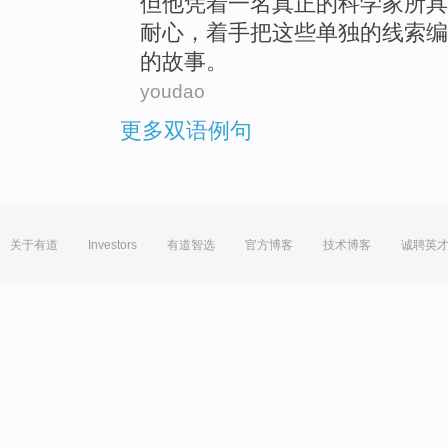
但
他
凭着
一
名
真正
的
科学家所
具
耐心
，
着手
把
这些
单独
的
线索
编
的
故事。
youdao
更多双语例句
关于有道
Investors
有道智选
官方博客
技术博客
诚聘英