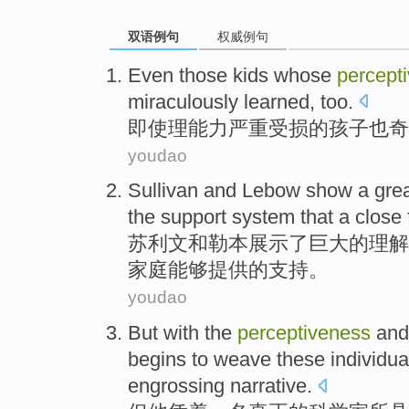
双语例句
权威例句
Even
those
kids
whose
percept
miraculously
learned
,
too
.
即使
理能力
严重
受损
的
孩子
也
奇
youdao
Sullivan
and
Lebow
show
a
gre
the
support
system that
a
close
苏利文
和
勒本
展示
了
巨大
的
理解
家庭
能够
提供
的
支持
。
youdao
But
with
the
perceptiveness
and
begins
to weave
these
individua
engrossing
narrative
.