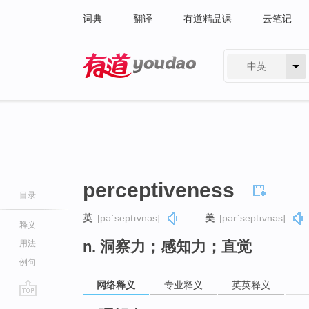
词典
翻译
有道精品课
云笔记
中英
有道 - 网易旗下搜索
perceptiveness
目录
英
[pəˈseptɪvnəs]
美
[pərˈseptɪvnəs]
释义
n. 洞察力；感知力；直觉
用法
例句
网络释义
专业释义
英英释义
go