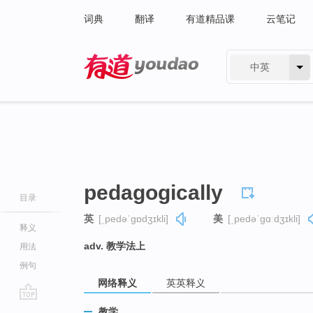
词典
翻译
有道精品课
云笔记
中英
有道 - 网易旗下搜索
pedagogically
目录
英
[ˌpedəˈɡɒdʒɪkli]
美
[ˌpedəˈɡɑːdʒɪkli]
释义
adv. 教学法上
用法
例句
网络释义
英英释义
go
教学