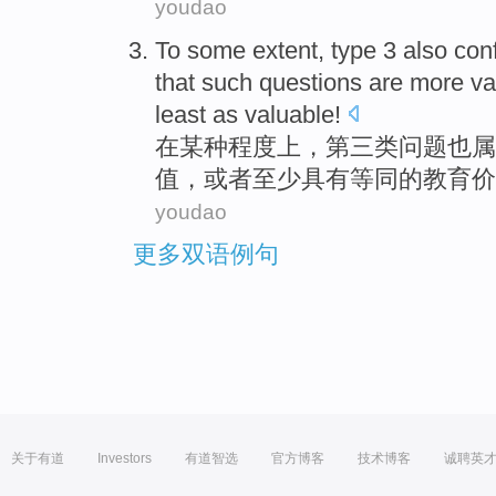
youdao
To
some
extent
, type 3
also
conf
that
such
questions
are more
va
least
as valuable!
在
某种
程度上
，第三
类
问题
也
属
值
，
或者
至少
具有
等同
的教育价
youdao
更多双语例句
关于有道
Investors
有道智选
官方博客
技术博客
诚聘英