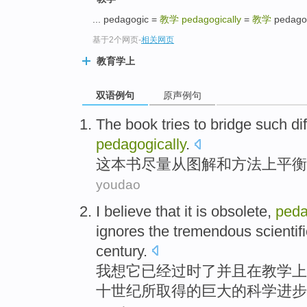
top
... pedagogic =
教学
pedagogically
=
教学
pedago
基于2个网页
-
相关网页
教育学上
双语例句
原声例句
The book
tries to
bridge
such
di
pedagogically
.
这本
书
尽量
从
图解
和方法上平衡
youdao
I
believe that
it
is obsolete
,
peda
ignores
the
tremendous
scientif
century
.
我
想
它
已经
过时了并且在教学上
十世纪所取得的
巨大
的
科学
进步