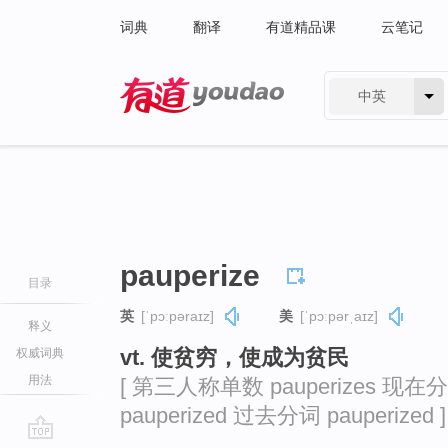
词典
翻译
有道精品课
云笔记
中英
有道 - 网易旗下搜索
pauperize
目录
英
[ˈpɔːpəraɪz]
美
[ˈpɔːpərˌaɪz]
释义
vt. 使贫穷，使成为贫民
权威词典
用法
[ 第三人称单数 pauperizes 现在分词
pauperized 过去分词 pauperized ]