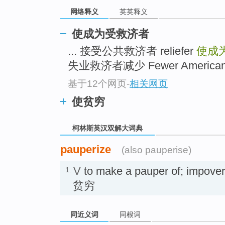
go
网络释义
英英释义
top
使成为受救济者
... 接受公共救济者 reliefer
使成
失业救济者减少 Fewer Americans App
基于12个网页
-
相关网页
使贫穷
柯林斯英汉双解大词典
pauperize
(also pauperise)
V
to make a pauper of; im
1.
贫穷
同近义词
同根词