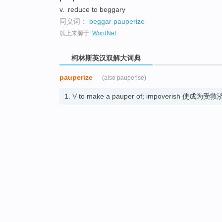
top
v.
reduce to beggary
同义词：
beggar
pauperize
以上来源于:
WordNet
柯林斯英汉双解大词典
pauperize
(also pauperise)
1.
V
to make a pauper of; impoverish 使成为