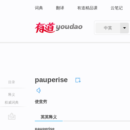
词典
翻译
有道精品课
云笔记
中英
有道 - 网易旗下搜索
pauperise
目录
释义
使贫穷
权威词典
英英释义
go
pauperise