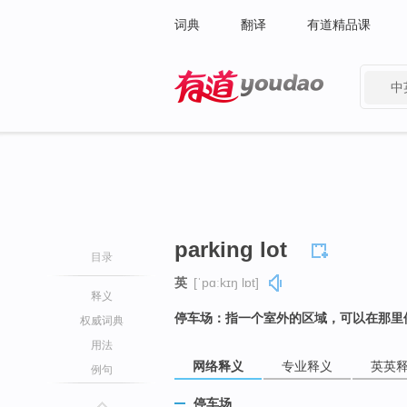
词典
翻译
有道精品课
中
有道 - 网易旗下搜索
parking lot
目录
英
[ˈpɑːkɪŋ lɒt]
释义
停车场：指一个室外的区域，可以在那里
权威词典
用法
网络释义
专业释义
英英
例句
停车场