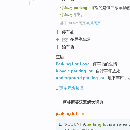
停车场
(
parking lot
)指的是供停放车辆
go
停车场
四类。
top
基于7969个网页
-
相关网页
停车处
多层停车场
[交]
泊车场
短语
Parking Lot Love
停车场的爱情
bicycle parking lot
自行车停放处
underground parking lot
地下车库 ;
更多
网络短语
柯林斯英汉双解大词典
parking lot
1.
N-COUNT
A
parking lot
is an area 