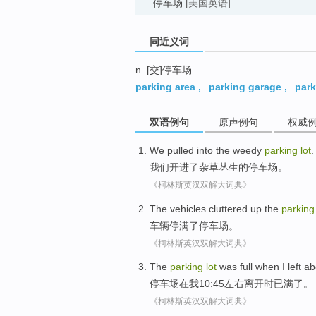
停车场
[美国英语]
同近义词
n. [交]停车场
parking area
,
parking garage
,
par
双语例句
原声例句
权威
We
pulled into
the
weedy
parking
lot
.
我们
开进
了
杂草丛生
的
停车场
。
《柯林斯英汉双解大词典》
The vehicles
cluttered
up the
parkin
车辆
停
满
了
停车场。
《柯林斯英汉双解大词典》
The
parking
lot
was
full
when
I
left
abo
停车场
在
我
10:45左右
离开
时
已
满
了。
《柯林斯英汉双解大词典》