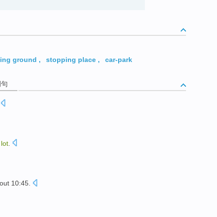
king ground
,
stopping place
,
car-park
例句
g
lot
.
ut 10:45.