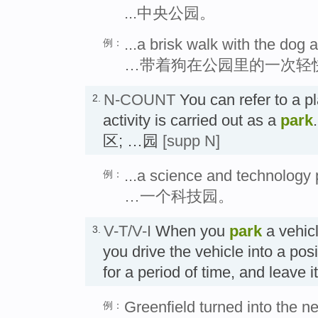
...中央公园。
...a brisk walk with the dog 
例：
…带着狗在公园里的一次轻
N-COUNT
You can refer to a p
2.
activity is carried out as a
park
区; …园
[supp N]
...a science and technology 
例：
…一个科技园。
V-T/V-I
When you
park
a vehic
3.
you drive the vehicle into a pos
for a period of time, and leave 
Greenfield turned into the ne
例：