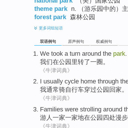
national park
（美）国家公园
theme park
n. （游乐园中的）
forest park
森林公园
更多
词组短语
双语例句
原声例句
权威例句
We
took
a
turn
around the
park
.
我们
在
公园里
转了
一
圈。
《牛津词典》
I
usually
cycle
home
through th
我
通常
骑自行车
穿过
公园
回家
。
《牛津词典》
Families were strolling
around
t
游人
一家一家地在公园
四处
漫步
《牛津词典》