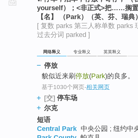
yourself）；<非正式>把……搁
go
【名】 （Park）（英、芬、瑞
top
[ 复数 parks 第三人称单数 parks 
过去分词 parked ]
网络释义
专业释义
英英释义
停放
貌似近来刷
停放
(
Park
)的良多。
基于1030个网页
-
相关网页
停车场
[交]
尔克
短语
Central Park
中央公园 ; 纽约中央
Park County
帕克县