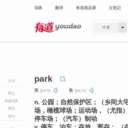
词典
翻译
有道精品课
云笔记
中英
有道 - 网易旗下搜索
park
目录
英
[pɑːk]
美
[pɑːrk]
释义
n. 公园；自然保护区；（乡间大
权威词典
用法
场，橄榄球场；运动场，（尤指）
例句
停车场；（汽车）制动
v. 停车，泊车；存放，寄存； （