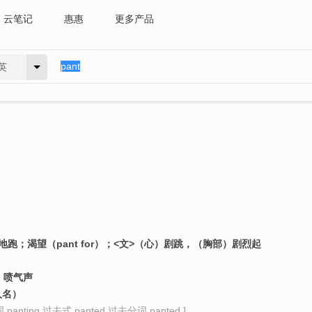
云笔记
惠惠
更多产品
英
跑；渴望（pant for）；<文>（心）剧跳，（胸部）剧烈起
；喷气声
人名）
panting 过去式 panted 过去分词 panted ]