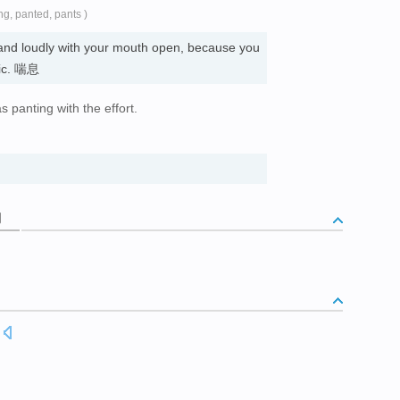
ng, panted, pants )
 and loudly with your mouth open, because you
tic. 喘息
s panting with the effort.
。
词