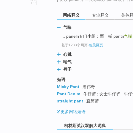
go
网络释义
专业释义
英英
top
气喘
... paneln专门小组；面，板 pantn
气喘
基于1233个网页
-
相关网页
心跳
喘气
裤子
短语
Micky Pant
潘伟奇
Pant Denim
牛仔裤 ; 女士牛仔裤 ; 牛
straight pant
直筒裤
更多
网络短语
柯林斯英汉双解大词典