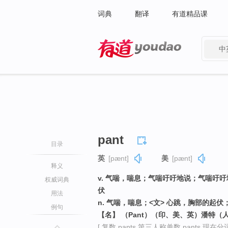
词典
翻译
有道精品课
中
有道 - 网易旗下搜索
pant
目录
英
[pænt]
美
[pænt]
释义
v. 气喘，喘息；气喘吁吁地说；气喘吁吁地
权威词典
伏
用法
n. 气喘，喘息；<文> 心跳，胸部的起伏
例句
【名】 （Pant）（印、美、英）潘特（
[ 复数 pants 第三人称单数 pants 现在分词 