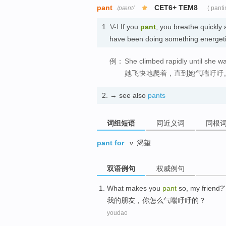
pant
CET6+ TEM8
/pænt/
( panti
1.
V-I
If you
pant
, you breathe quickly
have been doing something energe
例：
She climbed rapidly until she wa
她飞快地爬着，直到她气喘吁吁
2.
→ see also
pants
词组短语
同近义词
同根
pant for
v. 渴望
双语例句
权威例句
What
makes
you
pant
so,
my
friend
?'
我
的朋友，
你
怎么
气喘
吁吁的？
youdao