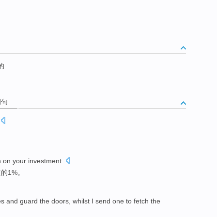
的
例句
n on
your
investment
.
的1%。
es
and
guard
the doors
, whilst
I
send
one
to fetch
the