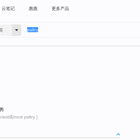
云笔记
惠惠
更多产品
英
的
iest或most paltry ]