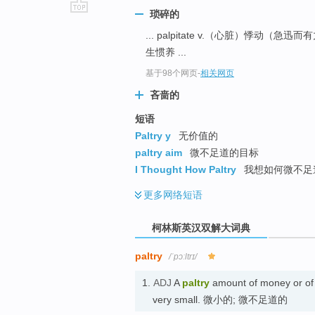
琐碎的
go
... palpitate v.（心脏）悸动（急
top
生惯养 ...
基于98个网页
-
相关网页
吝啬的
短语
Paltry y
无价值的
paltry aim
微不足道的目标
I Thought How Paltry
我想如何微不足
更多
网络短语
柯林斯英汉双解大词典
paltry
/ˈpɔːltrɪ/
1.
ADJ
A
paltry
amount of money or of 
very small. 微小的; 微不足道的