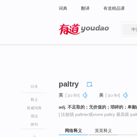
词典
翻译
有道精品课
中
有道 - 网易旗下搜索
paltry
目录
英
[ˈpɔːltri]
美
[ˈpɔːltri]
释义
adj. 不足取的；无价值的；琐碎的；卑鄙
权威词典
[ 比较级 paltrier或more paltry 最高级 paltr
用法
例句
网络释义
英英释义