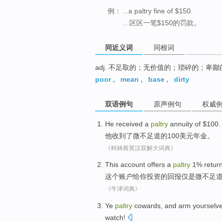
例：
...a paltry fine of $150.
…区区一笔$150的罚款。
同近义词
同根词
adj. 不足取的；无价值的；琐碎的；卑鄙
poor
,
mean
,
base
,
dirty
双语例句
原声例句
权威
He
received
a
paltry
annuity
of
$100.
他
收到
了
微不足道
的100美元
年金
。
《柯林斯英汉双解大词典》
This
account
offers
a
paltry
1%
retur
这个
账户
给
你
投资的
回报
仅
是
微不足道
《牛津词典》
Ye
paltry
cowards, and
arm yourselv
watch
!