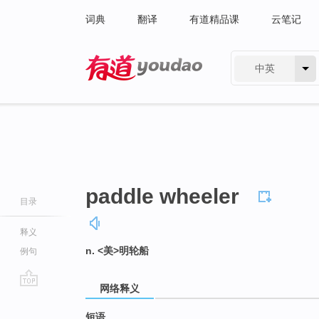
词典
翻译
有道精品课
云笔记
中英
有道 - 网易旗下搜索
paddle wheeler
目录
释义
n. <美>明轮船
例句
网络释义
go
top
短语