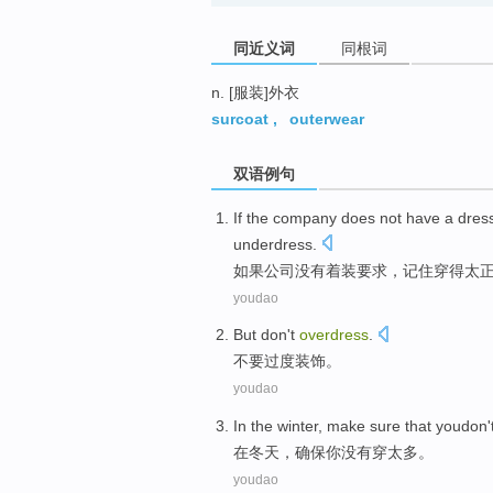
同近义词
同根词
n. [服装]外衣
surcoat
,
outerwear
双语例句
If
the
company
does not
have a
dres
underdress
.
如果
公司
没有
着装
要求，
记住
穿
得太
youdao
But
don't
overdress
.
不要
过度装饰
。
youdao
In
the winter
,
make sure that
youdon'
在
冬天
，
确保
你
没有
穿太多
。
youdao