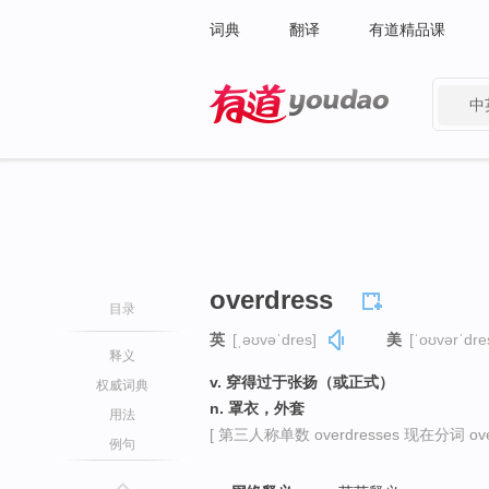
词典
翻译
有道精品课
中
有道 - 网易旗下搜索
overdress
目录
英
[ˌəʊvəˈdres]
美
[ˈoʊvərˈdre
释义
v. 穿得过于张扬（或正式）
权威词典
n. 罩衣，外套
用法
[ 第三人称单数 overdresses 现在分词 overd
例句