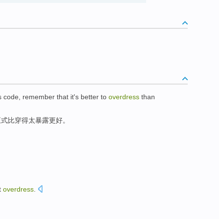
s code
,
remember that
it's
better
to
overdress
than
正式
比
穿得太
暴露
更好
。
t
overdress
.