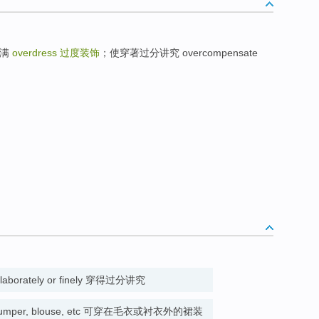
过满
overdress
过度装饰
；使穿著过分讲究 overcompensate
o elaborately or finely 穿得过分讲究
er a jumper, blouse, etc 可穿在毛衣或衬衣外的裙装