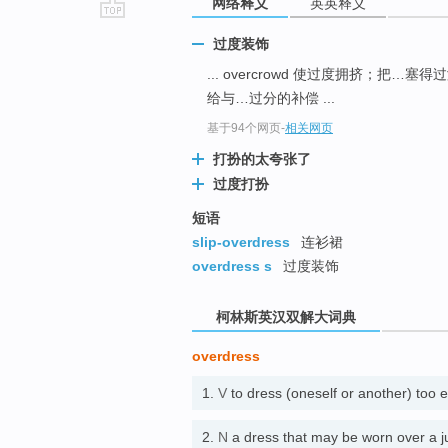
网络释义
英英释义
go
过度装饰
top
... overcrowd 使过度拥挤；把…塞得
给与…过分的补偿 ...
基于94个网页
-
相关网页
打扮的太夸张了
过度打扮
短语
slip-overdress
连衫裙
overdress s
过度装饰
柯林斯英汉双解大词典
overdress
1.
V
to dress (oneself or another) to
2.
N
a dress that may be worn ov