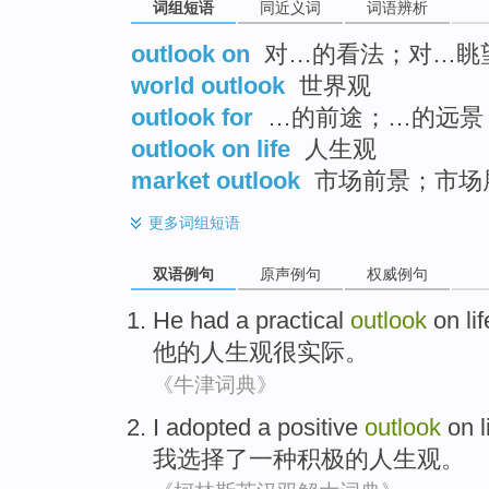
词组短语
同近义词
词语辨析
outlook on
对…的看法；对…眺
world outlook
世界观
outlook for
…的前途；…的远景
outlook on life
人生观
market outlook
市场前景；市场
更多
词组短语
双语例句
原声例句
权威例句
He
had a
practical
outlook
on
lif
他
的人生观
很
实际
。
《牛津词典》
I
adopted
a
positive
outlook
on l
我
选择了
一种
积极
的
人生观
。