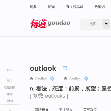
词典
翻译
有道精品课
云笔记
中英
有道 - 网易旗下搜索
outlook
目录
英
[ˈaʊtlʊk]
美
[ˈaʊtlʊk]
释义
n. 看法，态度；前景，展望；景
权威词典
用法
[ 复数 outlooks ]
例句
网络释义
专业释义
英英释义