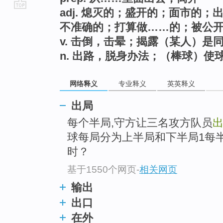
adj. 熄灭的；盛开的；面市的
go
不准确的；打算做……的；被公
top
v. 击倒，击晕；揭露（某人）
n. 出路，脱身办法；（棒球）使
网络释义
专业释义
英英释义
出局
每个半局,守方让三名攻方队员
球每局分为上半局和下半局1每
时？
基于1550个网页
-
相关网页
输出
出口
在外