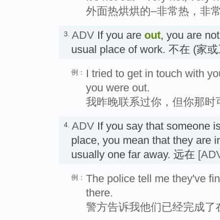
外面热烘烘的–非常热，非
ADV
If you are
out
, you are no
3.
usual place of work. 不在 (
I tried to get in touch with y
例：
you were out.
我昨晚联系过你，但你那时
ADV
If you say that someone i
4.
place, you mean that they are in
usually one far away. 远在
[ADV
The police tell me they've fi
例：
there.
警方告诉我他们已经完成了