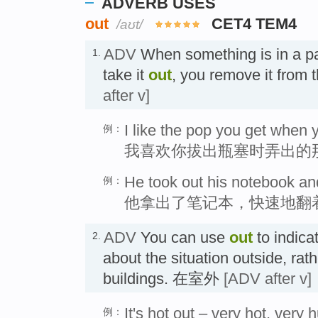
ADVERB USES
out
CET4 TEM4
/aʊt/
ADV
When something is in a pa
1.
take it
out
, you remove it from
after v]
I like the pop you get when y
例：
我喜欢你拔出瓶塞时弄出的那
He took out his notebook an
例：
他拿出了笔记本，快速地翻
ADV
You can use
out
to indicat
2.
about the situation outside, rat
buildings. 在室外
[ADV after v]
It's hot out – very hot, very 
例：