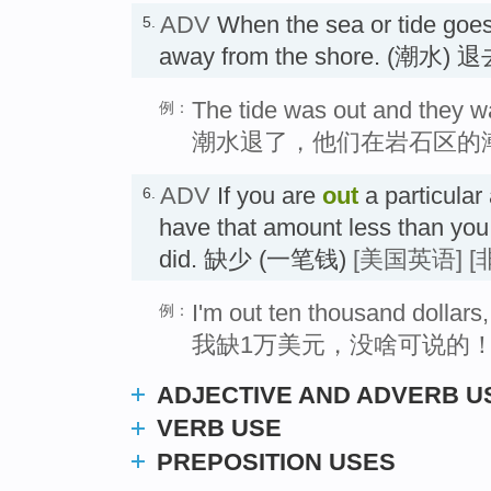
ADV
When the sea or tide goe
5.
away from the shore. (潮水) 
The tide was out and they w
例：
潮水退了，他们在岩石区的
ADV
If you are
out
a particular
6.
have that amount less than you
did. 缺少 (一笔钱)
[美国英语]
[
I'm out ten thousand dollars,
例：
我缺1万美元，没啥可说的
ADJECTIVE AND ADVERB U
VERB USE
PREPOSITION USES