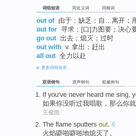
词组短语
同近义词
同根词
out of
由于；缺乏；自…离开；
out for
寻求；[口]力图要；决心
go out
出去；熄灭；过时
out with
v. 拿出；赶出
all out
全力以赴
更多
词组短语
双语例句
原声例句
权威例句
If you've never heard me sing
,
y
如果你没听过我唱歌
，
那么你就
王俊凯
The flame
sputters
out
.
火焰
噼啪噼啪地
熄灭了。