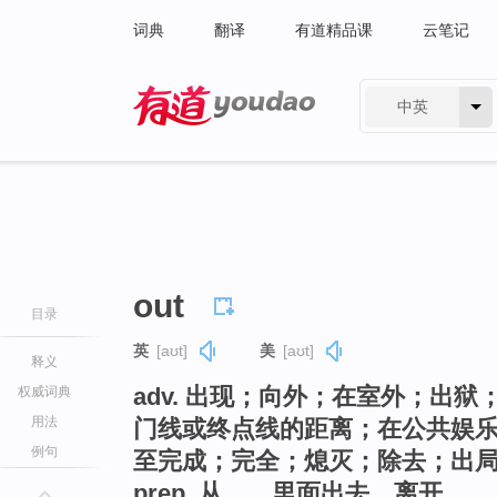
词典
翻译
有道精品课
云笔记
中英
有道 - 网易旗下搜索
out
目录
英
[aʊt]
美
[aʊt]
释义
adv. 出现；向外；在室外；出
权威词典
用法
门线或终点线的距离；在公共娱
例句
至完成；完全；熄灭；除去；出
prep. 从……里面出去，离开