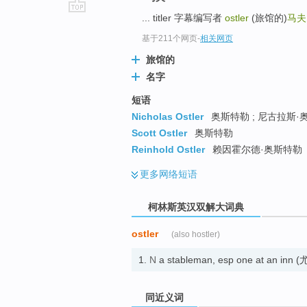
... titler 字幕编写者
ostler
(旅馆的)
马夫
go
top
基于211个网页
-
相关网页
旅馆的
名字
短语
Nicholas Ostler
奥斯特勒 ; 尼古拉斯·奥
Scott Ostler
奥斯特勒
Reinhold Ostler
赖因霍尔德·奥斯特勒
更多
网络短语
柯林斯英汉双解大词典
ostler
(also hostler)
1.
N
a stableman, esp one at an i
同近义词