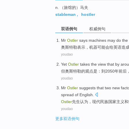
n. （旅馆的）马夫
stableman
,
hostler
双语例句
权威例句
Mr
Ostler
says
machines
may
do
the
奥斯特
勒表示，
机器
可能
会
给
英语造
youdao
Yet
Ostler
takes
the
view
that
by
aro
但
奥斯特勒
的
观点
是：
到
2050年
前后
youdao
Mr
Ostler
suggests
that
two
new fact
spread
of
English
.
Ostler
先生
认为
，
现代
民族
国家主义
和
youdao
更多双语例句