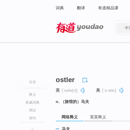
词典
翻译
有道精品课
中
有道 - 网易旗下搜索
ostler
目录
英
[ˈɒslə(r)]
美
[ˈɑːslər]
释义
n. （旅馆的）马夫
权威词典
用法
网络释义
英英释义
例句
马夫