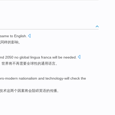
same
to
English
.
成
同样
的
影响。
und
2050
no
global
lingua franca
will be
needed
.
，世界
将
不再
需要
全球性
的
通用
语言。
ors-modern
nationalism
and
technology-will check the
技术这
两个
因素将会阻碍
英语
的
传播
。