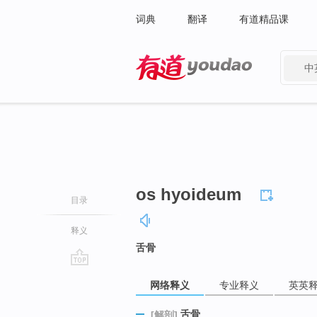
词典
翻译
有道精品课
中
有道 - 网易旗下搜索
os hyoideum
目录
释义
舌骨
go
网络释义
专业释义
英英
top
舌骨
[解剖]