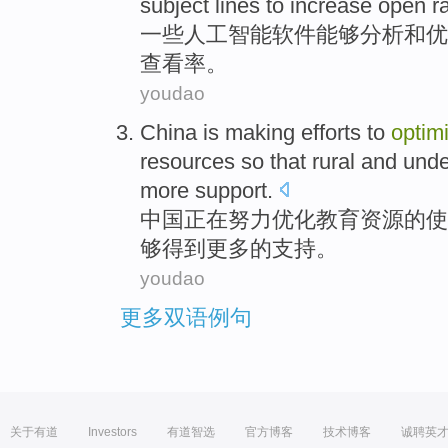
subject lines
to
increase
open
r
一些
人工智能
软件
能够
分析
和
优
查看
率
。
youdao
China
is making
efforts to
optim
resources
so
that
rural
and
unde
more
support
.
中国
正在
努力
优化
教育
资源
的
使
够
得到
更多
的支持。
youdao
更多双语例句
关于有道
Investors
有道智选
官方博客
技术博客
诚聘英