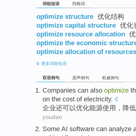
词组短语
同根词
optimize structure
优化结构
optimize capital structure
优化
optimize resource allocation
优
optimize the economic structur
optimize allocation of resource
更多
词组短语
双语例句
原声例句
权威例句
Companies
can
also
optimize
th
on the
cost
of
electricity
.
企业
还
可以
优化
能源
使用
，
降低
youdao
Some
AI
software
can
analyze