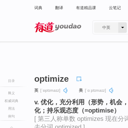
词典
翻译
有道精品课
云笔记
中英
有道 - 网易旗下搜索
optimize
目录
英
[ˈɒptɪmaɪz]
美
[ˈɑːptɪmaɪz]
释义
v. 优化，充分利用（形势，机
权威词典
用法
化；持乐观态度（=optimise）
例句
[ 第三人称单数 optimizes 现在分词 o
去分词 optimized ]