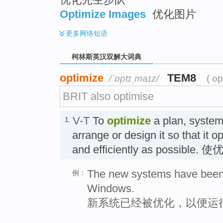
Optimize Images
优化图片
更多
网络短语
柯林斯英汉双解大词典
optimize
TEM8
/ˈɒptɪˌmaɪz/
( op
BRIT also optimise
V-T
To
optimize
a plan, system
1.
arrange or design it so that it 
and efficiently as possible. 
The new systems have been 
例：
Windows.
新系统已经被优化，以便运