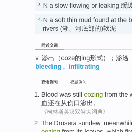
N
a slow flowing or leaki
3.
N
a soft thin mud found at the 
4.
rivers (湖、河底部的)软泥
同近义词
v. 渗出（ooze的ing形式）；渗透
bleeding
,
infiltrating
双语例句
权威例句
Blood
was still
oozing
from
the
血
还
在
从
伤口
渗出
。
《柯林斯英汉双解大词典》
The Drosera
sundew
,
meanwhil
oozing
from
its
leaves
,
which
fir