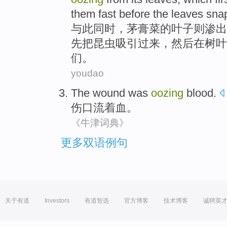
them
fast
before
the
leaves
sna
与此同时
，
茅
膏菜的
叶子
则
渗出
先
把
昆虫
吸引
过来，
然后
在
树叶
们
。
youdao
The wound was
oozing
blood
.
伤口
流着血。
《牛津词典》
更多双语例句
关于有道
Investors
有道智选
官方博客
技术博客
诚聘英