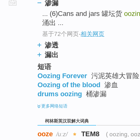
渗漏
go
... (6)Cans and jars 罐坛货
oozi
top
涌出 ...
基于72个网页
-
相关网页
渗透
漏出
短语
Oozing Forever
污泥英雄大冒险
Oozing of the blood
渗血
drums oozing
桶渗漏
更多
网络短语
柯林斯英汉双解大词典
ooze
TEM8
/uːz/
( oozing, oo