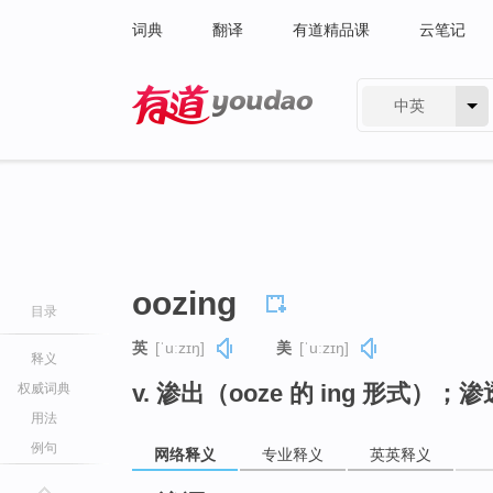
词典
翻译
有道精品课
云笔记
中英
有道 - 网易旗下搜索
oozing
目录
英
[ˈuːzɪŋ]
美
[ˈuːzɪŋ]
释义
v. 渗出（ooze 的 ing 形式）；渗
权威词典
用法
例句
网络释义
专业释义
英英释义