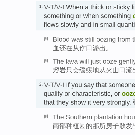
V-T/V-I
When a thick or sticky l
1.
something or when something
flows slowly and in small qu
Blood was still oozing from 
例：
血还在从伤口渗出。
The lava will just ooze gently
例：
熔岩只会缓缓地从火山口流
V-T/V-I
If you say that someon
2.
quality or characteristic, or
ooz
that they show it very str
The Southern plantation ho
例：
南部种植园的那所房子散发