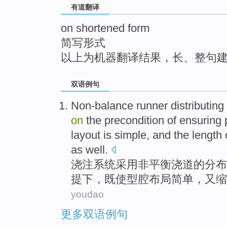
有道翻译
top
on shortened form
简写形式
以上为机器翻译结果，长、整句
双语例句
Non-balance
runner
distributing
on
the
precondition
of
ensuring
layout
is
simple
,
and
the
length
as well.
浇注
系统
采用
非
平衡
浇
道
的
分布
提下
，既
使
型腔
布局
简单
，
又
缩
youdao
更多双语例句