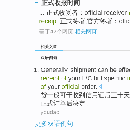
正式收报时间
... 正式收受者：official receiver
receipt
正式签署;官方签署：official s
基于42个网页
-
相关网页
相关文章
双语例句
Generally
,
shipment
can be
effe
receipt
of
your L/C
but
specific
of
your
official
order
.
货
一般
可
于
收到
信用证
后
三十
天
正式
订单
后决定。
youdao
更多双语例句