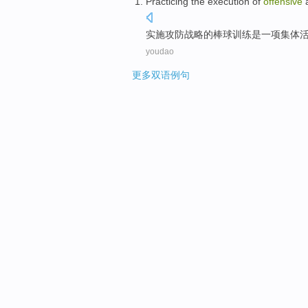
Practicing the
execution
of
offensive
a
top
实施攻防
战略
的
棒球训练
是
一
项
集体
youdao
更多双语例句