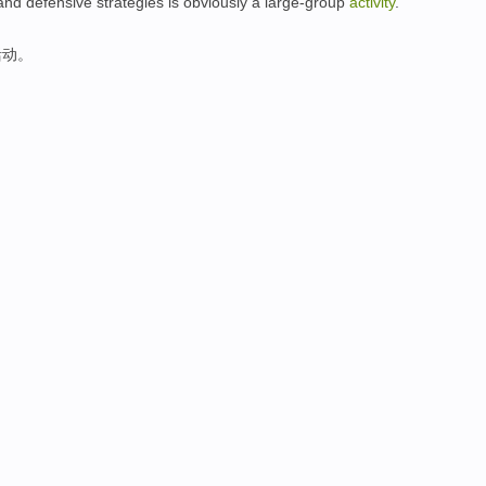
nd defensive
strategies
is
obviously
a
large-group
activity
.
活动
。