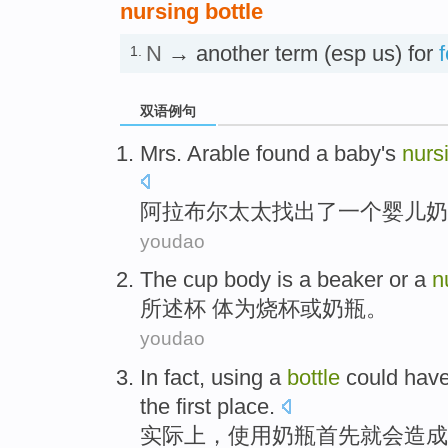
nursing bottle
N
→ another term (esp us) for
1.
双语例句
Mrs.
Arable
found
a
baby's
nurs
阿拉布尔
太太
找出了
一
个
婴儿
奶
youdao
The
cup
body
is
a beaker
or
a
n
所述
杯
体
为
烧杯
或
奶瓶
。
youdao
In fact
,
using
a
bottle
could hav
the
first place
.
实际上
，
使用
奶瓶
首先
就
会
造成