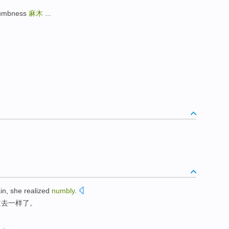
umbness
麻木
...
in,
she
realized
numbly
.
过去
一样
了。