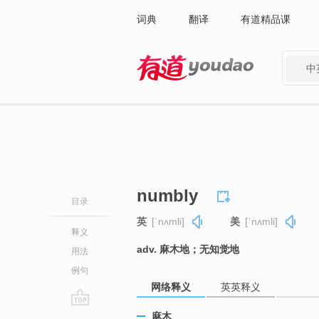
词典
翻译
有道精品课
中
有道 - 网易旗下搜索
numbly
目录
英
[ˈnʌmli]
美
[ˈnʌmli]
释义
adv. 麻木地；无知觉地
用法
例句
网络释义
英英释义
go
麻木