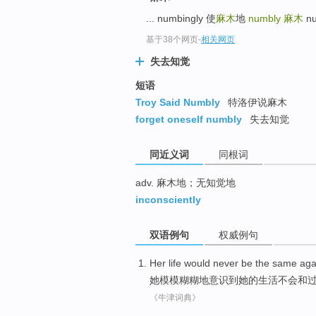
top
... numbingly 使
麻木
地
numbly
麻木
n
基于38个网页
-
相关网页
失去知觉
短语
Troy Said Numbly
特洛伊说麻木
forget oneself numbly
失去知觉
同近义词
同根词
adv. 麻木地；无知觉地
inconsciently
双语例句
权威例句
Her
life
would never be
the
same
aga
她
模模糊糊
地
意识到
她
的
生活
不会
和
《牛津词典》