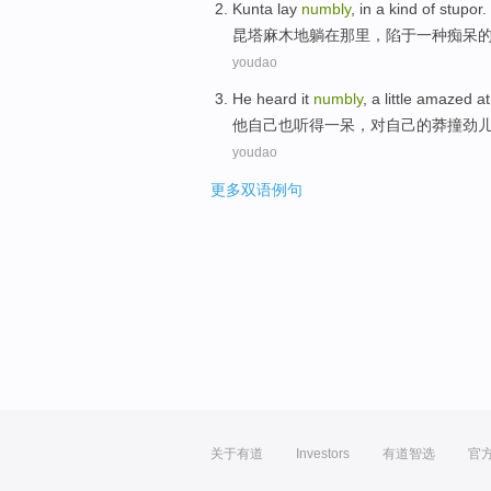
Kunta
lay
numbly
, in
a
kind of
stupor
.
昆塔
麻木
地
躺在
那里，陷于
一
种痴呆
youdao
He
heard it
numbly
,
a little
amazed at
他
自己
也
听得
一
呆，
对
自己的
莽撞劲
youdao
更多双语例句
关于有道
Investors
有道智选
官