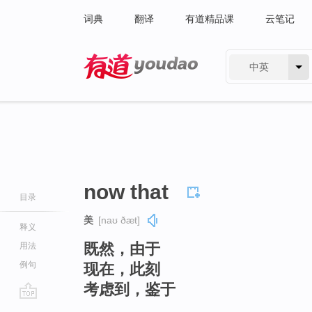
词典
翻译
有道精品课
云笔记
中英
有道 - 网易旗下搜索
now that
目录
美
[naʊ ðæt]
释义
既然，由于
用法
例句
现在，此刻
考虑到，鉴于
go