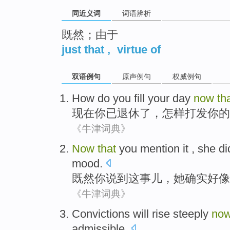
同近义词
词语辨析
既然；由于
just that
,
virtue of
双语例句
原声例句
权威例句
How do you
fill
your
day
now
th
现在
你
已
退休了
，
怎样
打发
你的
《牛津词典》
Now
that
you
mention
it
,
she
di
mood
.
既然
你
说到
这
事儿，
她
确实
好像
《牛津词典》
Convictions
will
rise steeply
no
admissible
.