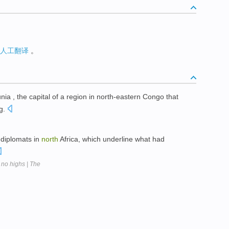
人工翻译
。
unia , the capital of a region in north-eastern Congo that
ng.
diplomats in
north
Africa, which underline what had
 no highs | The