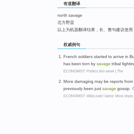
有道翻译
top
north savage
北方野蛮
以上为机器翻译结果，长、整句建议使用
权威例句
French soldiers started to arrive in B
has been torn by
savage
tribal fighti
ECONOMIST:
Politics this week | The
More damaging may be reports from 
previously been just
savage
gossip.
ECONOMIST:
WikiLeaks' latest: More dope,