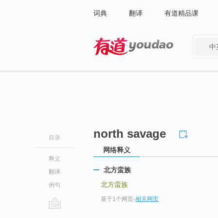
词典
翻译
有道精品课
中
有道 - 网易旗下搜索
north savage
目录
网络释义
释义
北方蛮族
翻译
北方蛮族
例句
基于1个网页
-
相关网页
go