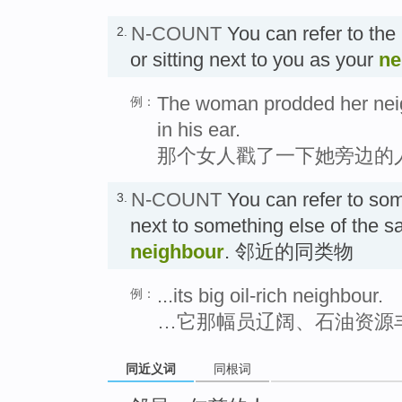
N-COUNT
You can refer to the
2.
or sitting next to you as your
ne
The woman prodded her neig
例：
in his ear.
那个女人戳了一下她旁边的
N-COUNT
You can refer to so
3.
next to something else of the s
neighbour
. 邻近的同类物
...its big oil-rich neighbour.
例：
…它那幅员辽阔、石油资源
同近义词
同根词