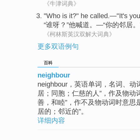
《牛津词典》
"
Who
is it?"
he
called.—"It's
you
“
谁
呀？”
他
喊道。—“
你
的
邻居
。
《柯林斯英汉双解大词典》
更多双语例句
百科
neighbour
neighbour，英语单词，名词
居；同胞；仁慈的人”，作及物动
善，和睦”，作不及物动词时意思是
居的；邻近的”。
详细内容