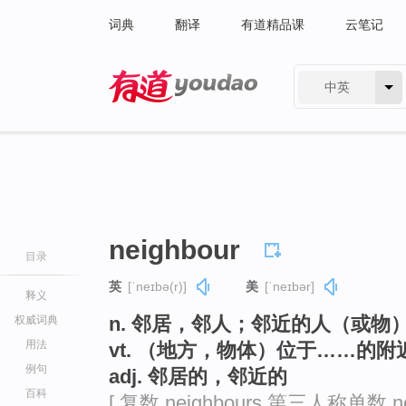
词典
翻译
有道精品课
云笔记
中英
有道 - 网易旗下搜索
neighbour
目录
英
[ˈneɪbə(r)]
美
[ˈneɪbər]
释义
n. 邻居，邻人；邻近的人（或物
权威词典
用法
vt. （地方，物体）位于……的
例句
adj. 邻居的，邻近的
百科
[ 复数 neighbours 第三人称单数 n