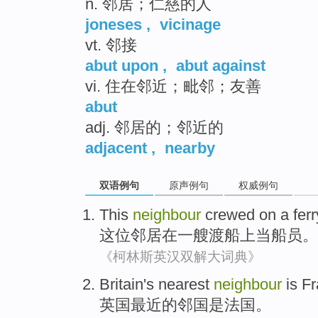
n. 邻居；仁慈的人
joneses
,
vicinage
vt. 邻接
abut upon
,
abut against
vi. 住在邻近；毗邻；友善
abut
adj. 邻居的；邻近的
adjacent
,
nearby
双语例句
原声例句
权威例句
This
neighbour
crewed
on
a
fer
这位
邻居
在
一
艘
渡船
上当船员
。
《柯林斯英汉双解大词典》
Britain's
nearest
neighbour
is
Fr
英国
最近
的
邻国
是
法国
。