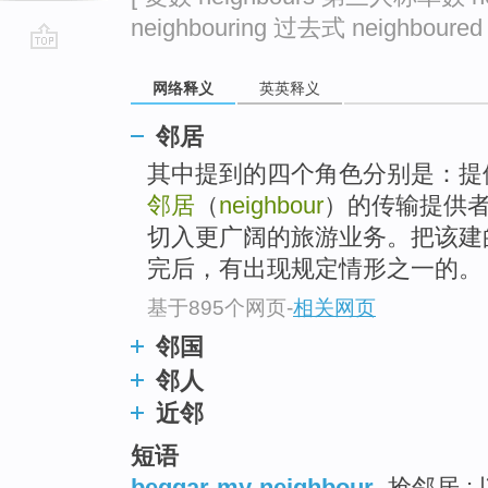
neighbouring 过去式 neighboure
go
网络释义
英英释义
top
邻居
其中提到的四个角色分别是：提供者
邻居
（
neighbour
）的传输提供者
切入更广阔的旅游业务。把该建
完后，有出现规定情形之一的。
基于895个网页
-
相关网页
邻国
邻人
近邻
短语
beggar-my-neighbour
抢邻居 ;