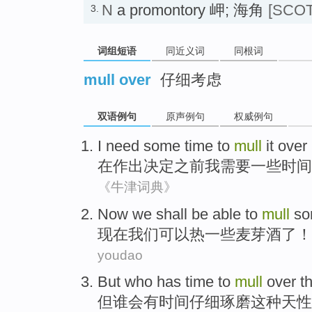
N
a promontory 岬; 海角
[SCOT
3.
词组短语
同近义词
同根词
mull over
仔细考虑
双语例句
原声例句
权威例句
I
need
some
time
to
mull
it over
在
作出
决定
之前
我
需要
一些
时间
《牛津词典》
Now
we
shall
be able
to
mull
s
现在
我们
可以
热
一些
麦芽酒了
！
youdao
But
who
has
time
to
mull
over th
但
谁会
有
时间
仔细
琢磨
这种
天性