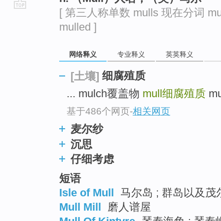
[ 第三人称单数 mulls 现在分词 mul
go
mulled ]
top
网络释义
专业释义
英英释义
细腐殖质
[土壤]
... mulch覆盖物
mull
细腐殖质
mu
基于486个网页
-
相关网页
麦尔纱
沉思
仔细考虑
短语
Isle of Mull
马尔岛 ; 群岛以及茂尔
Mull Mill
磨人谱屋