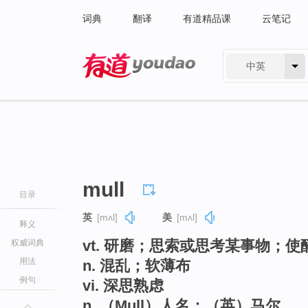
词典
翻译
有道精品课
云笔记
中英
有道 - 网易旗下搜索
mull
目录
英
[mʌl]
美
[mʌl]
释义
vt. 研磨；思索或思考某事物；使
权威词典
用法
n. 混乱；软薄布
例句
vi. 深思熟虑
n. （Mull）人名；（英）马尔