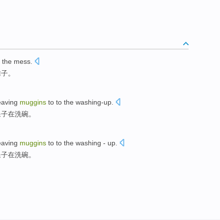
l the
mess
.
摊子
。
eaving
muggins
to to
the washing-up
.
呆子
在
洗碗。
eaving
muggins
to to the
washing
- up.
呆子
在
洗
碗。