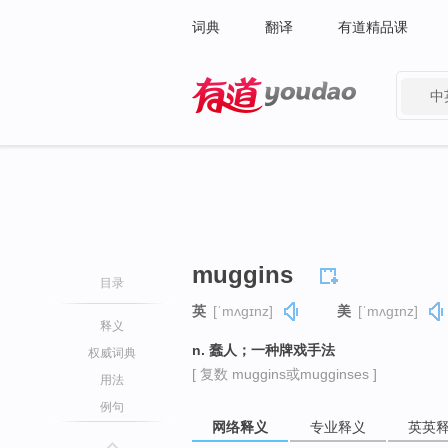
词典
翻译
有道精品课
中
有道 - 网易旗下搜索
muggins
目录
英
[ˈmʌɡɪnz]
美
[ˈmʌɡɪnz]
释义
n. 蠢人；一种牌戏手法
权威词典
[ 复数 muggins或mugginses ]
用法
例句
网络释义
专业释义
英英