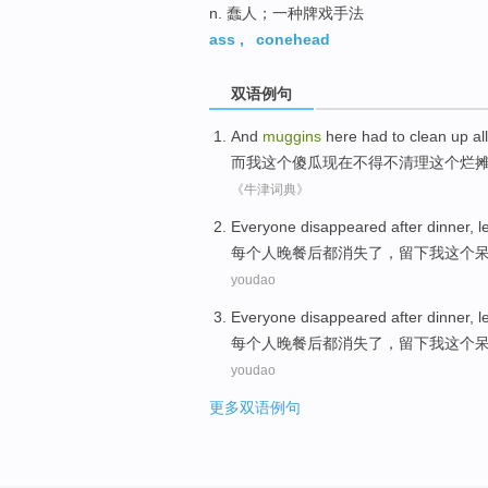
n. 蠢人；一种牌戏手法
ass
,
conehead
双语例句
And
muggins
here
had to
clean up
al
而
我这个
傻瓜
现在
不得不
清理
这个
烂
《牛津词典》
Everyone
disappeared
after
dinner
,
l
每个
人
晚餐
后
都
消失了
，
留下
我这个
youdao
Everyone
disappeared
after
dinner
,
l
每个
人
晚餐
后
都
消失了
，
留下
我这个
youdao
更多双语例句