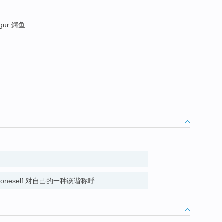
ur 鳄鱼 ...
efer to oneself 对自己的一种诙谐称呼