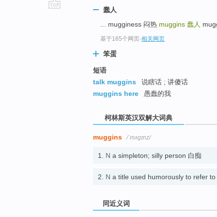
蠢人
go
... mugginess 闷热
muggins
蠢人
mugg
top
基于165个网页
-
相关网页
笨蛋
短语
talk muggins
说瞎话 ; 讲傻话
muggins here
愚蠢的我
柯林斯英汉双解大词典
muggins
/ˈmʌɡɪnz/
1.
N
a simpleton; silly person 白痴
2.
N
a title used humorously to r
同近义词