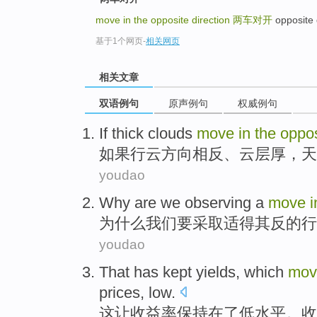
move in the opposite direction
两车对开
opposite 
基于1个网页
-
相关网页
相关文章
双语例句
原声例句
权威例句
If
thick
clouds
move
in
the
oppos
如果
行云
方向
相反
、云层
厚
，
天
youdao
Why are
we
observing a
move
为什么
我们
要采取
适得其反
的
行
youdao
That
has kept
yields
,
which
mov
prices
,
low
.
这
让
收益率
保持
在
了
低水平。收