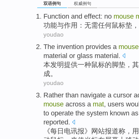
双语例句
权威例句
Function
and
effect
:
no
mouse
功能
与
作用
：
无需任何
鼠标
垫
，
youdao
The invention
provides
a
mouse
material
or
glass
material
.
本
发明
提供
一种
鼠标
的
脚垫
，
其
成。
youdao
Rather than navigate a
cursor a
mouse
across a
mat
,
users
wou
to
operate
the
system
known a
reported
.
《每日电讯报》网站
报道称
，
用