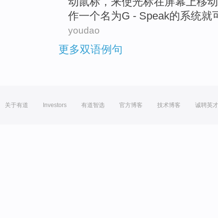
动
鼠标，来使
光标
在
屏幕上
移动
作
一个
名为G -
Speak
的
系统
就
youdao
更多双语例句
关于有道
Investors
有道智选
官方博客
技术博客
诚聘英