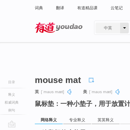
词典
翻译
有道精品课
云笔记
中英
有道 - 网易旗下搜索
mouse mat
目录
英
[ˈmaʊs mæt]
美
[ˈmaʊs mæt]
释义
鼠标垫：一种小垫子，用于放置
权威词典
例句
网络释义
专业释义
英英释义