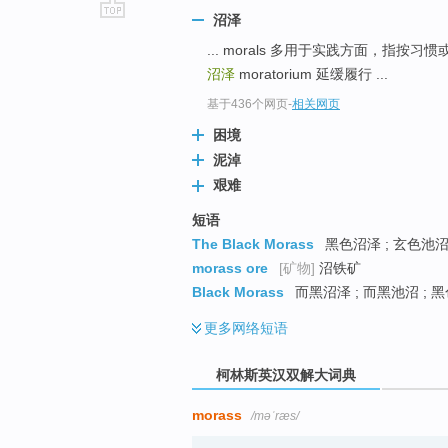
沼泽
go
... morals 多用于实践方面，
top
沼泽
moratorium 延缓履行 ...
基于436个网页
-
相关网页
困境
泥淖
艰难
短语
The Black Morass
黑色沼泽 ; 玄色池
morass ore
[矿物]
沼铁矿
Black Morass
而黑沼泽 ; 而黑池沼 ; 
更多
网络短语
柯林斯英汉双解大词典
morass
/məˈræs/