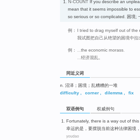
1.
N-COUNT
If you describe an unplea
mean that it seems impossible to es
so serious or so complicated. 
例：
I tried to drag myself out of the
我试图把自己从绝望的困境中拉
例：
...the economic morass.
...经济混乱。
同近义词
n. 沼泽；困境；乱糟糟的一堆
difficulty
,
corner
,
dilemma
,
fix
双语例句
权威例句
Fortunately
,
there is
a
way
out
of
this
幸运
的是，要摆脱当前
这种
法律
困境
youdao