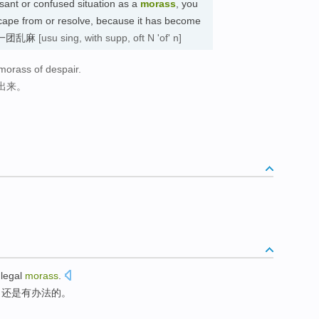
sant or confused situation as a
morass
, you
cape from or resolve, because it has become
困境; 一团乱麻
[usu sing, with supp, oft N 'of' n]
 morass of despair.
出来。
legal
morass
.
，还是
有
办法
的
。