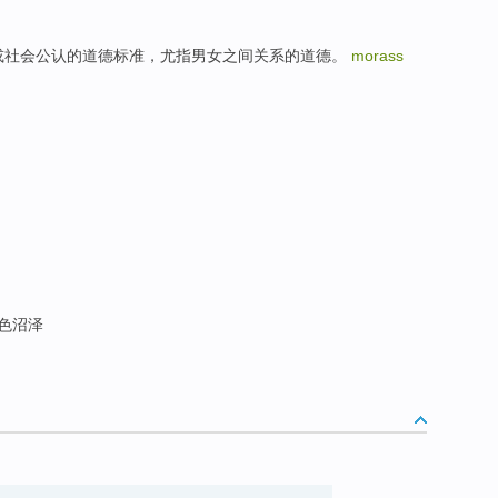
指按习惯或社会公认的道德标准，尤指男女之间关系的道德。
morass
沼
黑色沼泽