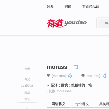
词典
翻译
有道精品课
中
有道 - 网易旗下搜索
morass
目录
英
[məˈræs]
美
[məˈræs]
释义
n. 沼泽；困境；乱糟糟的一堆
权威词典
[ 复数 morasses ]
用法
例句
网络释义
专业释义
英英