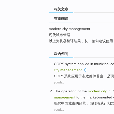
top
相关文章
有道翻译
modern city management
现代城市管理
以上为机器翻译结果，长、整句建议使用
双语例句
CORS
system
applied
in
municipal
c
city
management
.
CORS
系统
应用
于
市政
部件
普查
，
是
现
youdao
The
operation
of
the
modern
city
in
C
management
to the
market-oriented
o
现代
中国
城市
的
经营
，
面临着
从
计划
youdao