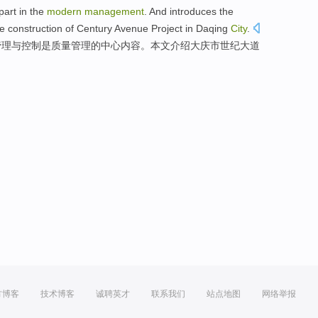
part
in
the
modern
management
.
And
introduces
the
he
construction
of
Century
Avenue
Project
in Daqing
City
.
管理
与
控制
是质量管理
的
中心内容。本文
介绍
大庆市
世纪
大道
。
方博客
技术博客
诚聘英才
联系我们
站点地图
网络举报