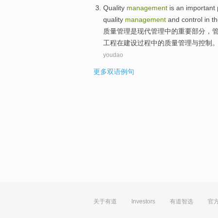
Quality
management
is
an important
quality
management
and
control
in
t
质量
管理
是
现代
管理
中的
重要
部分
，
工程
在
建设过程
中的质量管理与控制
youdao
更多双语例句
关于有道
Investors
有道智选
官