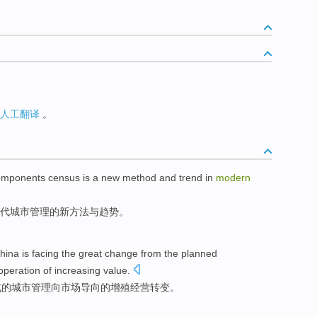
人工翻译
。
omponents
census
is
a
new
method
and
trend
in
modern
代
城市
管理的
新
方法
与
趋势
。
hina
is
facing
the great
change
from
the
planned
peration of increasing value.
式的城市
管理
向
市场
导向
的
增殖经营
转变
。