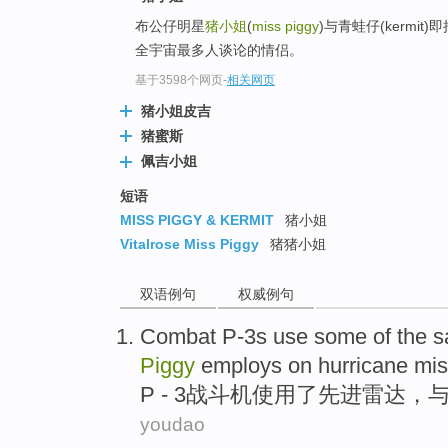
布公仔明星
猪小姐
(
miss piggy
)与青蛙仔(kerm
全宇宙最多人谈论的情侣。
基于3598个网页
-
相关网页
猪小姐皮吉
猪蜜斯
佩吉小姐
短语
MISS PIGGY & KERMIT
猪小姐
Vitalrose Miss Piggy
猪猪小姐
双语例句
权威例句
Combat P-3s
use
some of
the
s
Piggy
employs on
hurricane
mis
P - 3
战斗机
使用
了
先进
雷达
，
youdao