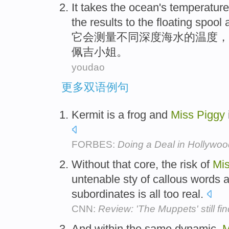
It
takes
the ocean
's
temperature
the
results to the
floating
spool
它
会测量
不同
深度
海水
的
温度
，
佩
吉小姐
。
youdao
更多双语例句
Kermit is a frog and
Miss
Piggy
FORBES:
Doing a Deal in Hollywo
Without that core, the risk of
Mi
untenable sty of callous words 
subordinates is all too real.
CNN:
Review: 'The Muppets' still find
And within the same dynamic,
M