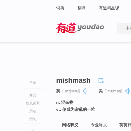
词典
翻译
有道精品课
中
有道 - 网易旗下搜索
mishmash
目录
英
[ˈmɪʃmæʃ]
美
[ˈmɪʃmæʃ]
释义
n. 混杂物
权威词典
vt. 使成为杂乱的一堆
用法
例句
网络释义
专业释义
英英