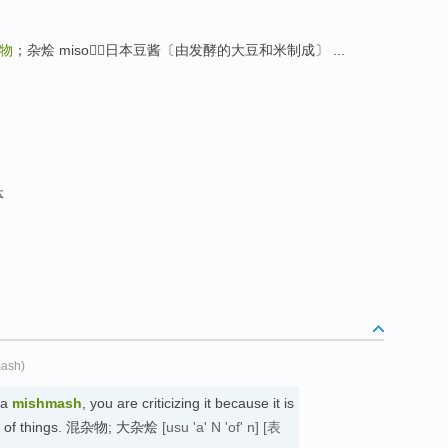
物
；杂烩 miso日本豆酱〔由发酵的大豆和米制成〕 ...
体
mash)
 a
mishmash
, you are criticizing it because it is
ypes of things. 混杂物; 大杂烩
[usu 'a' N 'of' n]
[表