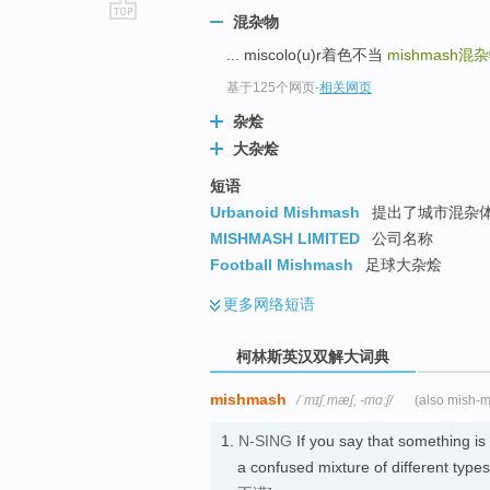
混杂物
go
... miscolo(u)r着色不当
mishmash
混杂
top
基于125个网页
-
相关网页
杂烩
大杂烩
短语
Urbanoid Mishmash
提出了城市混杂
MISHMASH LIMITED
公司名称
Football Mishmash
足球大杂烩
更多
网络短语
柯林斯英汉双解大词典
mishmash
/ˈmɪʃˌmæʃ, -mɑːʃ/
(also mish-
1.
N-SING
If you say that something is
a confused mixture of different t