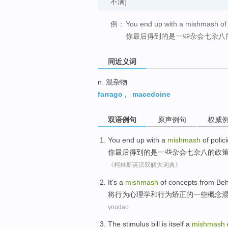
不满]
例：
You end up with a mishmash of p
你最后得到的是一些杂会七杂八
同近义词
n. 混杂物
farrago
,
macedoine
双语例句
原声例句
权威
You
end
up with a
mishmash
of
polic
你
最后
得到
的
是一些杂会七
杂八
的
政
《柯林斯英汉双解大词典》
It
's
a
mishmash
of
concepts
from
Beh
将
行为
心理学
和
行为
矫正
的
一些
概念
youdao
The stimulus
bill
is itself
a
mishmash