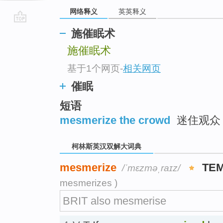
网络释义
英英释义
go
施催眠术
top
施催眠术
基于1个网页
-
相关网页
催眠
短语
mesmerize the crowd
迷住观众
柯林斯英汉双解大词典
mesmerize
TE
/ˈmɛzməˌraɪz/
mesmerizes )
BRIT also mesmerise