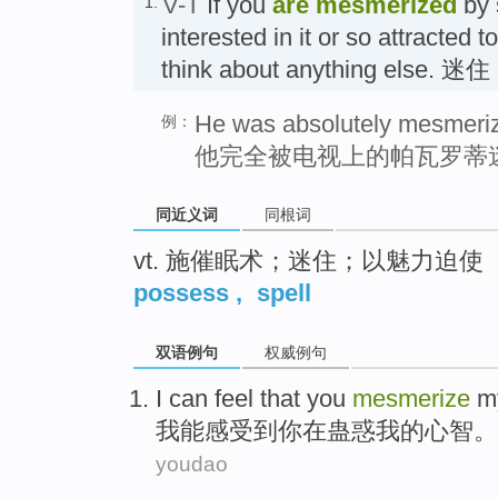
V-T
If you
are mesmerized
by 
1.
interested in it or so attracted t
think about anything else. 迷住
He was absolutely mesmerize
例：
他完全被电视上的帕瓦罗蒂
同近义词
同根词
vt. 施催眠术；迷住；以魅力迫使
possess
,
spell
双语例句
权威例句
I
can
feel that
you
mesmerize
m
我
能
感受到
你
在
蛊惑
我
的心智
。
youdao