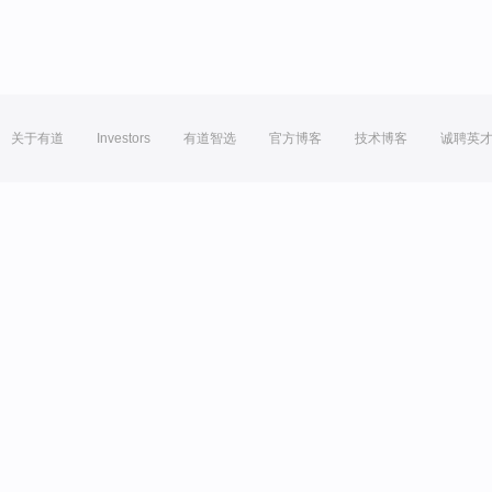
关于有道
Investors
有道智选
官方博客
技术博客
诚聘英