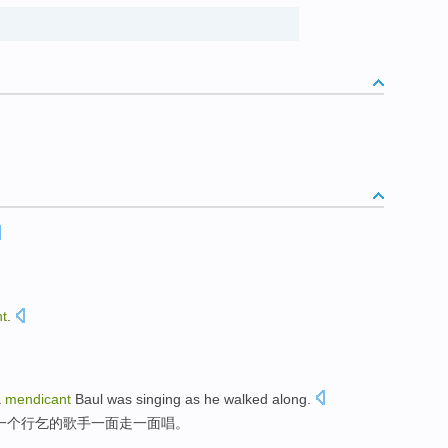
t
.
a
mendicant
Baul
was
singing
as he
walked
along.
一个
行乞
的
歌手
一面
走
一面
唱
。