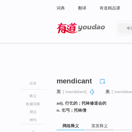
词典
翻译
有道精品课
中
有道 - 网易旗下搜索
mendicant
目录
英
[ˈmendɪkənt]
美
[ˈmendɪkən
释义
adj. 行乞的；托钵修道会的
权威词典
n. 乞丐；托钵僧
用法
例句
网络释义
英英释义