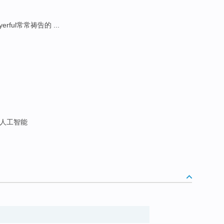
yerful常常祷告的 ...
级人工智能