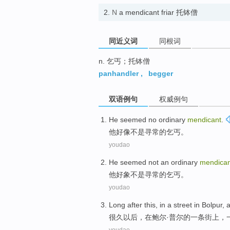
2.
N
a mendicant friar 托钵僧
同近义词
同根词
n. 乞丐；托钵僧
panhandler
,
begger
双语例句
权威例句
He
seemed
no
ordinary
mendicant
.
他
好像
不是
寻常
的
乞丐
。
youdao
He
seemed
not
an ordinary
mendican
他
好象
不是
寻常
的
乞丐
。
youdao
Long
after this
, in a
street
in
Bolpur
,
很久
以后
，
在
鲍尔
·普尔的
一条街
上，
youdao