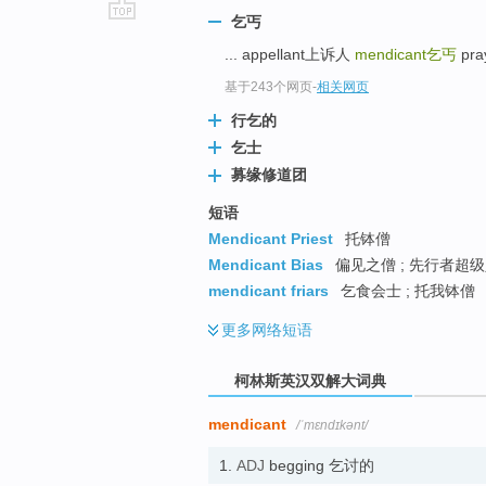
乞丐
go
... appellant上诉人
mendicant
乞丐
pra
top
基于243个网页
-
相关网页
行乞的
乞士
募缘修道团
短语
Mendicant Priest
托钵僧
Mendicant Bias
偏见之僧 ; 先行者超
mendicant friars
乞食会士 ; 托我钵僧
更多
网络短语
柯林斯英汉双解大词典
mendicant
/ˈmɛndɪkənt/
1.
ADJ
begging 乞讨的