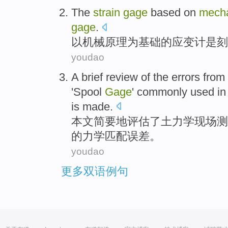
The
strain
gage
based
on
mecha
gage
.
以
机械
原理
为基础
的
应变
计
是
刻
youdao
A brief
review
of the
errors
from
'Spool
Gage
'
commonly used
in
is made.
本文
简要
地
评估
了
土
力学
现场
测
的力学
匹配
误差
。
youdao
更多双语例句