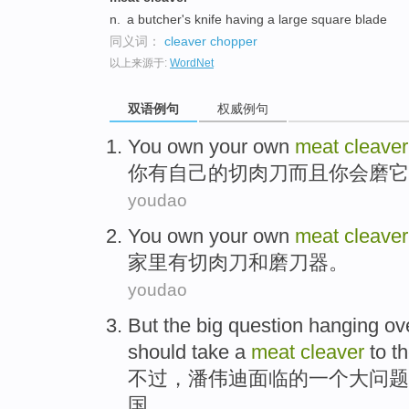
n.
a butcher's knife having a large square blade
同义词：
cleaver
chopper
以上来源于:
WordNet
双语例句
权威例句
You
own your own
meat
cleaver
你
有
自己的切
肉
刀
而且
你
会磨
它
youdao
You own your own
meat
cleaver
家里有切
肉
刀
和
磨刀器。
youdao
But
the
big
question
hanging ov
should
take
a
meat
cleaver
to t
不过
，
潘伟迪面临
的
一
个
大
问题
国
。