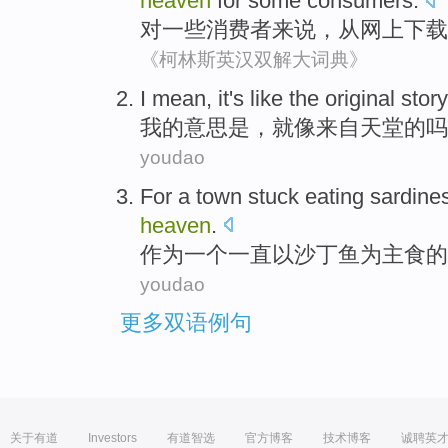
heaven
for
some
consumers
.
对
一些
消费者来说
，
从
网上
下载
《柯林斯英汉双解大词典》
I
mean
,
it's
like
the
original
story
我
的
意思是
，
就
像
来自
天堂
的
吗
youdao
For
a
town
stuck eating sardine
heaven
.
作为
一个
一直以
沙丁鱼
为主食的
youdao
更多双语例句
关于有道
Investors
有道智选
官方博客
技术博客
诚聘英