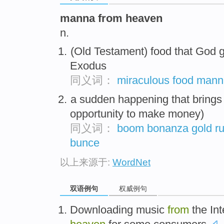
manna from heaven
n.
(Old Testament) food that God g
Exodus
同义词：
miraculous food
mann
a sudden happening that brings
opportunity to make money)
同义词：
boom
bonanza
gold r
bunce
以上来源于:
WordNet
双语例句
权威例句
Downloading
music
from
the Int