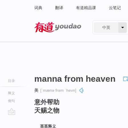
词典
翻译
有道精品课
云笔记
中英
有道 - 网易旗下搜索
manna from heaven
目录
美
[ˈmænə frəm ˈhevn]
释义
意外帮助
例句
天赐之物
go
top
英英释义