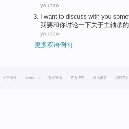
youdao
I
want to
discuss
with
you
some
我
要
和
你
讨论
一下
关于
主
轴承
的
youdao
更多双语例句
关于有道
Investors
有道智选
官方博客
技术博客
诚聘英