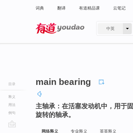
词典
翻译
有道精品课
云笔记
中英
有道 - 网易旗下搜索
main bearing
目录
释义
主轴承：在活塞发动机中，用于
用法
例句
旋转的轴承。
go
网络释义
专业释义
英英释义