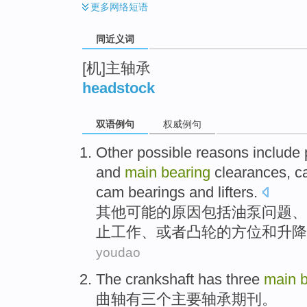
更多
网络短语
同近义词
[机]主轴承
headstock
双语例句
权威例句
Other
possible
reasons
include
and
main
bearing
clearances
,
c
cam
bearings
and
lifters.
其他
可能的
原因
包括
油泵
问题
、
止工作
、
或者
凸轮
的
方位
和升降
youdao
The crankshaft
has
three
main
曲轴
有
三个
主要
轴承
期刊
。