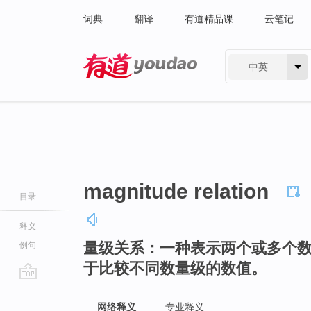
词典
翻译
有道精品课
云笔记
中英
有道 - 网易旗下搜索
magnitude relation
目录
释义
量级关系：一种表示两个或多个
例句
于比较不同数量级的数值。
go
top
网络释义
专业释义