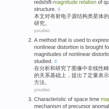
redshift-
magnitude
relation
of
qu
structure
.
本文
对有
射电子源
结构
类星体
的
研究
。
youdao
A
method
that is used to
expres
nonlinear
distortion
is
brought f
magnitudes
of nonlinear distort
studied
.
在
分析
和
研究了
图像
中
非线性
畸
的
关系
基础上，
提出
了定量
表示
方法
。
youdao
Characteristic
of
space time
mag
mechanism
of precursor
anomal